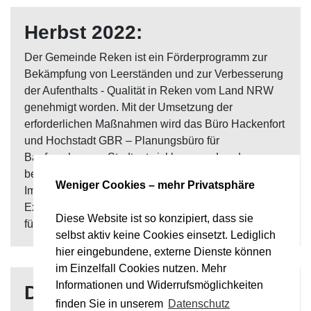
Herbst 2022:
Der Gemeinde Reken ist ein Förderprogramm zur
Bekämpfung von Leerständen und zur Verbesserung
der Aufenthalts - Qualität in Reken vom Land NRW
genehmigt worden. Mit der Umsetzung der
erforderlichen Maßnahmen wird das Büro Hackenfort
und Hochstadt GBR – Planungsbüro für
Bauforschung u. Stadtentwicklung aus Legden
beauftragt. Als Ansprechpartner vor Ort für
Weniger Cookies – mehr Privatsphäre
Immobilieneigentümer, interessierte Unternehmen,
Existenzgründer und Einwohner arbeite ich im
Diese Website ist so konzipiert, dass sie
fünfköpfigen Arbeits- u. Umsetzungsteam mit.
selbst aktiv keine Cookies einsetzt. Lediglich
hier eingebundene, externe Dienste können
im Einzelfall Cookies nutzen. Mehr
Informationen und Widerrufsmöglichkeiten
Donnerstag, 02.06.2022,
finden Sie in unserem
Datenschutz